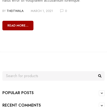
natus error sit voluptatem accusantium loremque.
BY
THEITWALA
MARCH 1, 2021
0
READ MORE...
POPULAR POSTS
RECENT COMMENTS